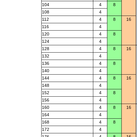
104
4
8
108
4
112
4
8
16
116
4
120
4
8
124
4
128
4
8
16
132
4
136
4
8
140
4
144
4
8
16
148
4
152
4
8
156
4
160
4
8
16
164
4
168
4
8
172
4
176
4
8
16