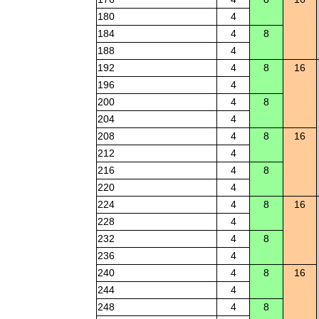
180
4
184
4
8
188
4
192
4
8
16
196
4
200
4
8
204
4
208
4
8
16
212
4
216
4
8
220
4
224
4
8
16
228
4
232
4
8
236
4
240
4
8
16
244
4
248
4
8