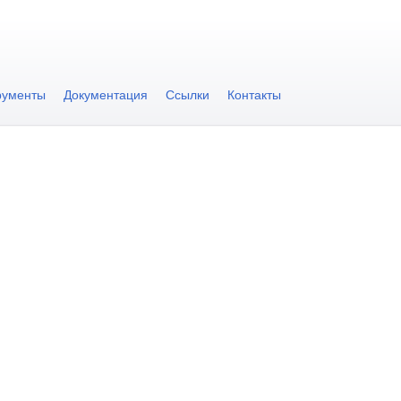
рументы
Документация
Ссылки
Контакты