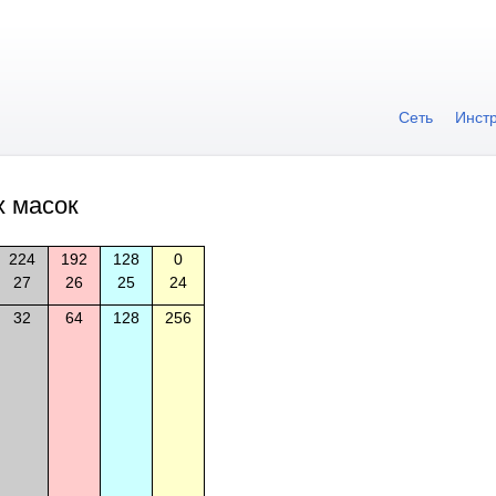
Сеть
Инст
х масок
224
192
128
0
27
26
25
24
32
64
128
256