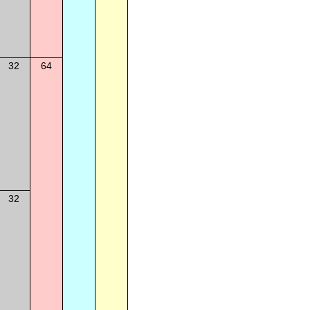
32
64
32